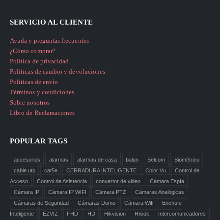
SERVICIO AL CLIENTE
Ayuda y preguntas frecuentes
¿Cómo comprar?
Política de privacidad
Políticas de cambio y devoluciones
Políticas de envío
Términos y condiciones
Sobre nosotros
Libro de Reclamaciones
POPULAR TAGS
accesorios
alarmas
alarmas de casa
balun
Belcom
Biométrico
cable utp
cat5e
CERRADURA INTELIGENTE
Color Vu
Control de
Acceso
Control de Asistencia
convertor de video
Cámara Espía
Cámara IP
Cámara IP WIFI
Cámara PTZ
Cámaras Analógicas
Cámaras de Seguridad
Cámaras Domo
Cámara Wifi
Enchufe
Inteligente
EZVIZ
FHD
HD
Hikvision
Hilook
Intercomunicadores