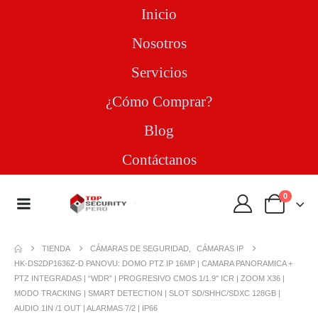
Inicio
Nosotros
Servicios
¿Cómo Comprar?
Blog
Contáctanos
0
TIENDA
CÁMARAS DE SEGURIDAD
,
CÁMARAS IP
HK-DS2DP1636Z-D PANOVU: DOMO PTZ IP 16MP | CAMARA PANORAMICA +
PTZ INTEGRADAS | “WDR” | PROGRESIVO CMOS 1/1.9″ ICR | ZOOM X36 |
MODO TRACKING | SMART DETECTION | SLOT SD/SHHC/SDXC 128GB |
AUDIO 1IN /1 OUT | ALARMAS 7/2 | IP66