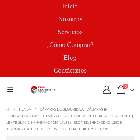
Inicio
Nosotros
Servicios
¿Cómo Comprar?
Blog
Contáctanos
0
TIENDA
CÁMARAS DE SEGURIDAD
,
CÁMARAS IP
HK-IDS2CD8426G0/F-I CAMARA DE RECONOCIMIENTO FACIAL: DUAL LENTE |
LENTE 2MM (2.8MM/4MM OPCIONALES) | SLOT SD/SHHC/ SDXC 128GB |
ALARMA 1/1 |AUDIO 1/1 | IR 10M | IP66. DUAL CHIP CMOS 1/2.8″