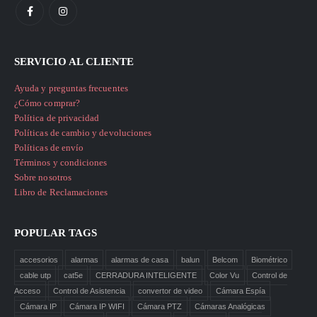
SERVICIO AL CLIENTE
Ayuda y preguntas frecuentes
¿Cómo comprar?
Política de privacidad
Políticas de cambio y devoluciones
Políticas de envío
Términos y condiciones
Sobre nosotros
Libro de Reclamaciones
POPULAR TAGS
accesorios
alarmas
alarmas de casa
balun
Belcom
Biométrico
cable utp
cat5e
CERRADURA INTELIGENTE
Color Vu
Control de
Acceso
Control de Asistencia
convertor de video
Cámara Espía
Cámara IP
Cámara IP WIFI
Cámara PTZ
Cámaras Analógicas