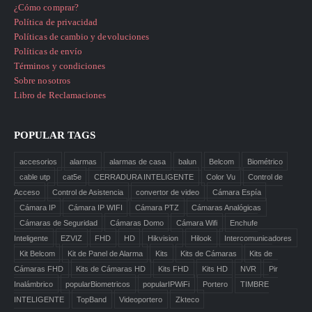
¿Cómo comprar?
Política de privacidad
Políticas de cambio y devoluciones
Políticas de envío
Términos y condiciones
Sobre nosotros
Libro de Reclamaciones
POPULAR TAGS
accesorios
alarmas
alarmas de casa
balun
Belcom
Biométrico
cable utp
cat5e
CERRADURA INTELIGENTE
Color Vu
Control de
Acceso
Control de Asistencia
convertor de video
Cámara Espía
Cámara IP
Cámara IP WIFI
Cámara PTZ
Cámaras Analógicas
Cámaras de Seguridad
Cámaras Domo
Cámara Wifi
Enchufe
Inteligente
EZVIZ
FHD
HD
Hikvision
Hilook
Intercomunicadores
Kit Belcom
Kit de Panel de Alarma
Kits
Kits de Cámaras
Kits de
Cámaras FHD
Kits de Cámaras HD
Kits FHD
Kits HD
NVR
Pir
Inalámbrico
popularBiometricos
popularIPWiFi
Portero
TIMBRE
INTELIGENTE
TopBand
Videoportero
Zkteco