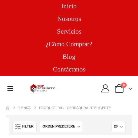
Inicio
Nosotros
Servicios
¿Cómo Comprar?
Blog
Contáctanos
0
TIENDA
PRODUCT TAG -
CERRADURA INTELIGENTE
FILTER