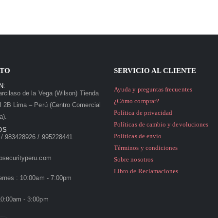
TO
SERVICIO AL CLIENTE
N:
Ayuda y preguntas frecuentes
rcilaso de la Vega (Wilson) Tienda
¿Cómo comprar?
l 2B Lima – Perú (Centro Comercial
Política de privacidad
a).
Políticas de cambio y devoluciones
OS
Políticas de envío
/ 983428926 / 995228441
Términos y condiciones
psecurityperu.com
Sobre nosotros
Libro de Reclamaciones
ernes : 10:00am - 7:00pm
10:00am - 3:00pm