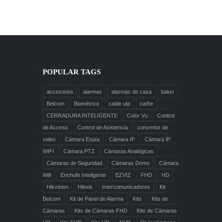
POPULAR TAGS
accesorios
alarmas
alarmas de casa
balun
Belcom
Biométrico
cable utp
cat5e
CERRADURA INTELIGENTE
Color Vu
Control
de Acceso
Control de Asistencia
convertor de
video
Cámara Espía
Cámara IP
Cámara IP
WIFI
Cámara PTZ
Cámaras Analógicas
Cámaras de Seguridad
Cámaras Domo
Cámara
Wifi
Enchufe Inteligente
EZVIZ
FHD
HD
Hikvision
Hilook
Intercomunicadores
Kit
Belcom
Kit de Panel de Alarma
Kits
Kits de
Cámaras
Kits de Cámaras FHD
Kits de Cámaras