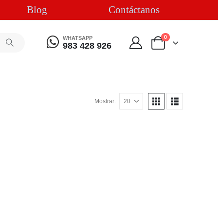
Blog
Contáctanos
0
WHATSAPP
983 428 926
Mostrar: