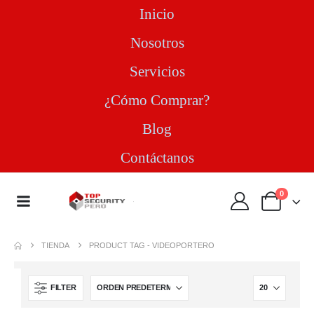
Inicio
Nosotros
Servicios
¿Cómo Comprar?
Blog
Contáctanos
0
TIENDA
PRODUCT TAG -
VIDEOPORTERO
FILTER