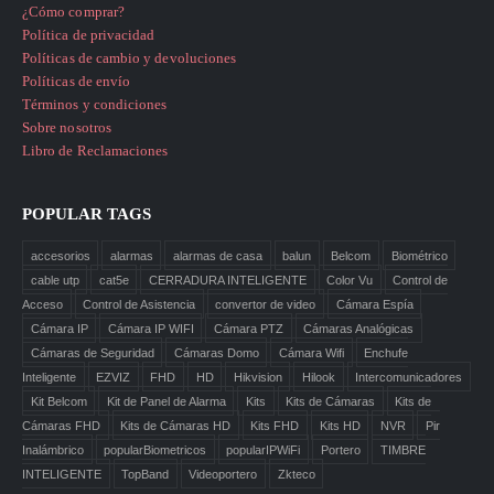
¿Cómo comprar?
Política de privacidad
Políticas de cambio y devoluciones
Políticas de envío
Términos y condiciones
Sobre nosotros
Libro de Reclamaciones
POPULAR TAGS
accesorios
alarmas
alarmas de casa
balun
Belcom
Biométrico
cable utp
cat5e
CERRADURA INTELIGENTE
Color Vu
Control de
Acceso
Control de Asistencia
convertor de video
Cámara Espía
Cámara IP
Cámara IP WIFI
Cámara PTZ
Cámaras Analógicas
Cámaras de Seguridad
Cámaras Domo
Cámara Wifi
Enchufe
Inteligente
EZVIZ
FHD
HD
Hikvision
Hilook
Intercomunicadores
Kit Belcom
Kit de Panel de Alarma
Kits
Kits de Cámaras
Kits de
Cámaras FHD
Kits de Cámaras HD
Kits FHD
Kits HD
NVR
Pir
Inalámbrico
popularBiometricos
popularIPWiFi
Portero
TIMBRE
INTELIGENTE
TopBand
Videoportero
Zkteco