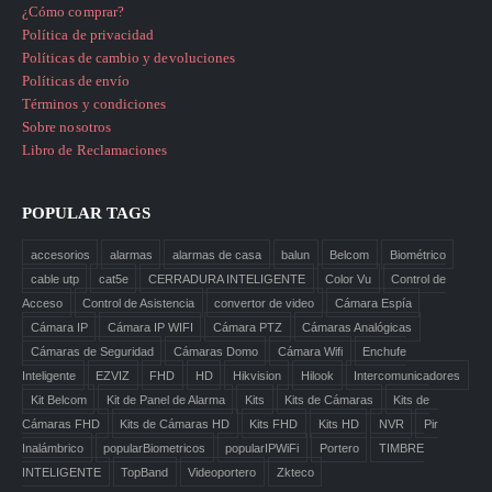
¿Cómo comprar?
Política de privacidad
Políticas de cambio y devoluciones
Políticas de envío
Términos y condiciones
Sobre nosotros
Libro de Reclamaciones
POPULAR TAGS
accesorios
alarmas
alarmas de casa
balun
Belcom
Biométrico
cable utp
cat5e
CERRADURA INTELIGENTE
Color Vu
Control de
Acceso
Control de Asistencia
convertor de video
Cámara Espía
Cámara IP
Cámara IP WIFI
Cámara PTZ
Cámaras Analógicas
Cámaras de Seguridad
Cámaras Domo
Cámara Wifi
Enchufe
Inteligente
EZVIZ
FHD
HD
Hikvision
Hilook
Intercomunicadores
Kit Belcom
Kit de Panel de Alarma
Kits
Kits de Cámaras
Kits de
Cámaras FHD
Kits de Cámaras HD
Kits FHD
Kits HD
NVR
Pir
Inalámbrico
popularBiometricos
popularIPWiFi
Portero
TIMBRE
INTELIGENTE
TopBand
Videoportero
Zkteco