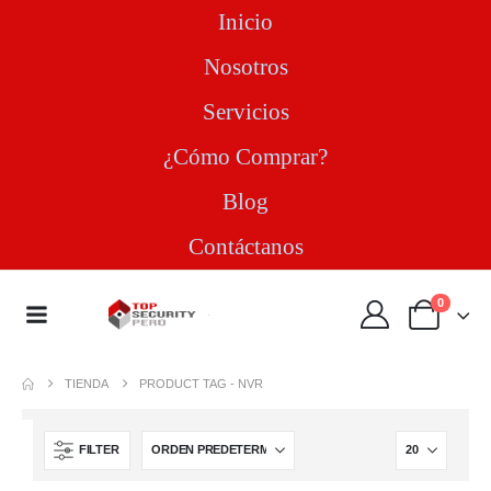
Inicio
Nosotros
Servicios
¿Cómo Comprar?
Blog
Contáctanos
0
TIENDA
PRODUCT TAG -
NVR
FILTER