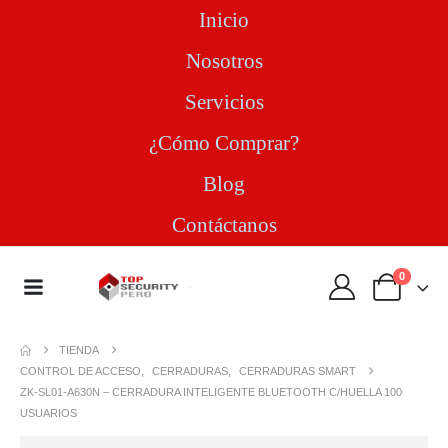
Inicio
Nosotros
Servicios
¿Cómo Comprar?
Blog
Contáctanos
0
TIENDA
CONTROL DE ACCESO
,
CERRADURAS
,
CERRADURAS SMART
ZK-SL01-A630N – CERRADURA INTELIGENTE BLUETOOTH C/HUELLA 100
USUARIOS