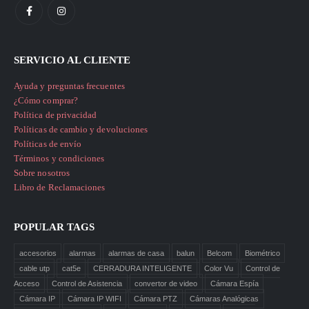
SERVICIO AL CLIENTE
Ayuda y preguntas frecuentes
¿Cómo comprar?
Política de privacidad
Políticas de cambio y devoluciones
Políticas de envío
Términos y condiciones
Sobre nosotros
Libro de Reclamaciones
POPULAR TAGS
accesorios
alarmas
alarmas de casa
balun
Belcom
Biométrico
cable utp
cat5e
CERRADURA INTELIGENTE
Color Vu
Control de
Acceso
Control de Asistencia
convertor de video
Cámara Espía
Cámara IP
Cámara IP WIFI
Cámara PTZ
Cámaras Analógicas