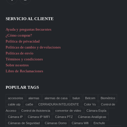
SERVICIO AL CLIENTE
Ayuda y preguntas frecuentes
¿Cómo comprar?
Política de privacidad
Políticas de cambio y devoluciones
Políticas de envío
Términos y condiciones
Sobre nosotros
Libro de Reclamaciones
POPULAR TAGS
accesorios
alarmas
alarmas de casa
balun
Belcom
Biométrico
cable utp
cat5e
CERRADURA INTELIGENTE
Color Vu
Control de
Acceso
Control de Asistencia
convertor de video
Cámara Espía
Cámara IP
Cámara IP WIFI
Cámara PTZ
Cámaras Analógicas
Cámaras de Seguridad
Cámaras Domo
Cámara Wifi
Enchufe