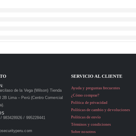
TO
SERVICIO AL CLIENTE
N:
Ayuda y preguntas frecuentes
rcilaso de la Vega (Wilson) Tienda
¿Cómo comprar?
l 2B Lima – Perú (Centro Comercial
Política de privacidad
a).
Políticas de cambio y devoluciones
OS
Políticas de envío
/ 983428926 / 995228441
Términos y condiciones
psecurityperu.com
Sobre nosotros