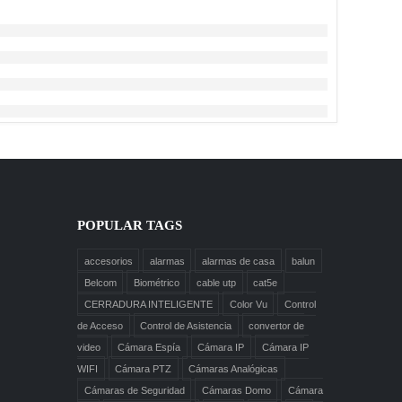
POPULAR TAGS
accesorios
alarmas
alarmas de casa
balun
Belcom
Biométrico
cable utp
cat5e
CERRADURA INTELIGENTE
Color Vu
Control
de Acceso
Control de Asistencia
convertor de
video
Cámara Espía
Cámara IP
Cámara IP
WIFI
Cámara PTZ
Cámaras Analógicas
Cámaras de Seguridad
Cámaras Domo
Cámara