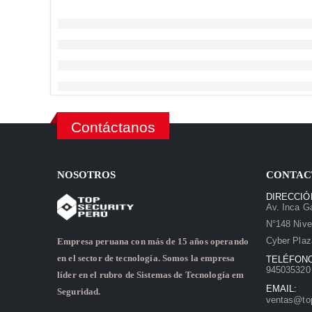
Contáctanos
NOSOTROS
CONTAC
DIRECCIÓ
Av. Inca Ga
N°148 Nive
Cyber Plaz
Empresa peruana con más de 15 años operando
en el sector de tecnología. Somos la empresa
TELÉFON
945035320 
líder en el rubro de Sistemas de Tecnología em
EMAIL:
Seguridad.
ventas@to