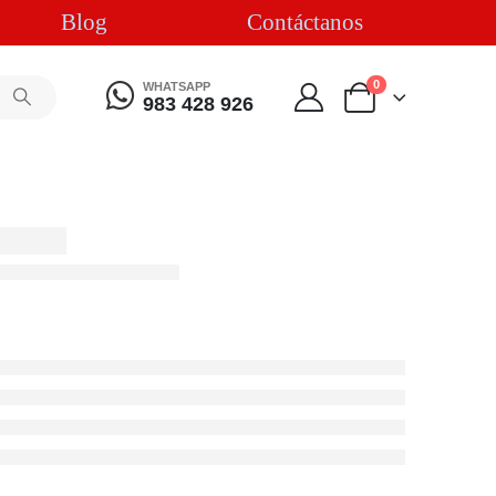
Blog
Contáctanos
0
WHATSAPP
983 428 926