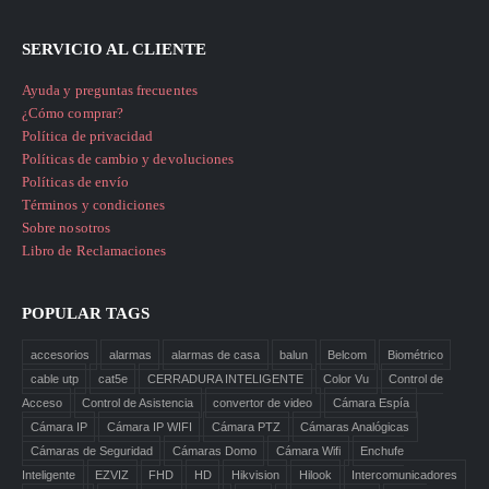
SERVICIO AL CLIENTE
Ayuda y preguntas frecuentes
¿Cómo comprar?
Política de privacidad
Políticas de cambio y devoluciones
Políticas de envío
Términos y condiciones
Sobre nosotros
Libro de Reclamaciones
POPULAR TAGS
accesorios
alarmas
alarmas de casa
balun
Belcom
Biométrico
cable utp
cat5e
CERRADURA INTELIGENTE
Color Vu
Control de
Acceso
Control de Asistencia
convertor de video
Cámara Espía
Cámara IP
Cámara IP WIFI
Cámara PTZ
Cámaras Analógicas
Cámaras de Seguridad
Cámaras Domo
Cámara Wifi
Enchufe
Inteligente
EZVIZ
FHD
HD
Hikvision
Hilook
Intercomunicadores