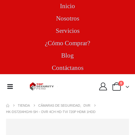
Inicio
Nosotros
Servicios
¿Cómo Comprar?
Blog
Contáctanos
0
TIENDA
CÁMARAS DE SEGURIDAD
,
DVR
HK-DS7204HGHI-SH – DVR 4CH HD-TVI 720P HDMI 1HDD