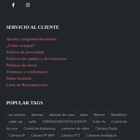
SERVICIO AL CLIENTE
Ayuda y preguntas frecuentes
¿Cómo comprar?
Política de privacidad
Políticas de cambio y devoluciones
Políticas de envío
Términos y condiciones
Sobre nosotros
Libro de Reclamaciones
POPULAR TAGS
accesorios
alarmas
alarmas de casa
balun
Belcom
Biométrico
cable utp
cat5e
CERRADURA INTELIGENTE
Color Vu
Control de
Acceso
Control de Asistencia
convertor de video
Cámara Espía
Cámara IP
Cámara IP WIFI
Cámara PTZ
Cámaras Analógicas