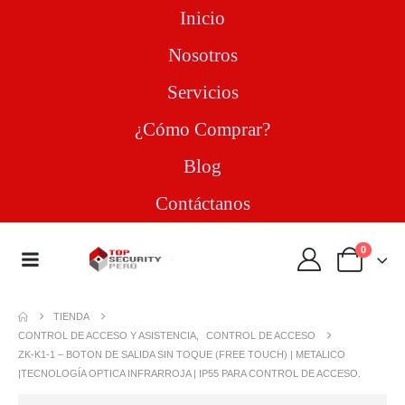
Inicio
Nosotros
Servicios
¿Cómo Comprar?
Blog
Contáctanos
0
TIENDA
CONTROL DE ACCESO Y ASISTENCIA
,
CONTROL DE ACCESO
ZK-K1-1 – BOTON DE SALIDA SIN TOQUE (FREE TOUCH) | METALICO
|TECNOLOGÍA OPTICA INFRARROJA | IP55 PARA CONTROL DE ACCESO.