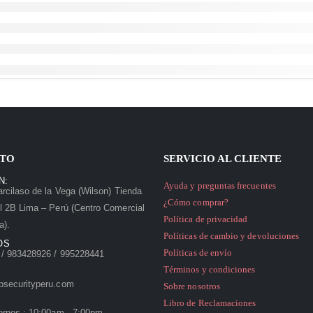
TO
SERVICIO AL CLIENTE
N:
Ayuda y preguntas frecuentes
rcilaso de la Vega (Wilson) Tienda
¿Cómo comprar?
l 2B Lima – Perú (Centro Comercial
Política de privacidad
a).
Políticas de cambio y devoluciones
OS
Políticas de envío
/ 983428926 / 995228441
Términos y condiciones
psecurityperu.com
Sobre nosotros
Libro de Reclamaciones
ernes : 10:00am - 7:00pm