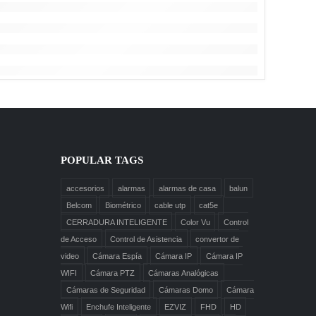
POPULAR TAGS
accesorios
alarmas
alarmas de casa
balun
Belcom
Biométrico
cable utp
cat5e
CERRADURA INTELIGENTE
Color Vu
Control
de Acceso
Control de Asistencia
convertor de
video
Cámara Espía
Cámara IP
Cámara IP
WIFI
Cámara PTZ
Cámaras Analógicas
Cámaras de Seguridad
Cámaras Domo
Cámara
Wifi
Enchufe Inteligente
EZVIZ
FHD
HD