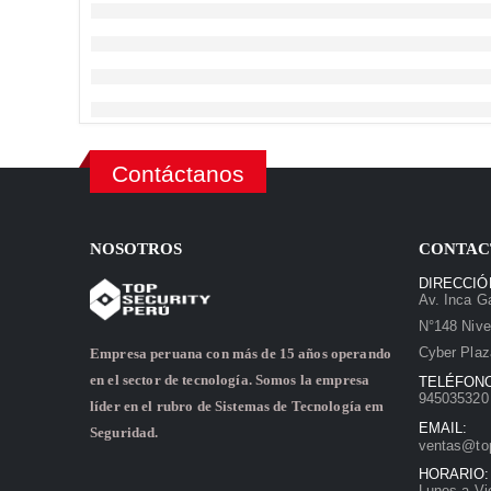
Contáctanos
NOSOTROS
CONTAC
DIRECCIÓ
Av. Inca Ga
N°148 Nive
Cyber Plaz
Empresa peruana con más de 15 años operando
en el sector de tecnología. Somos la empresa
TELÉFON
945035320 
líder en el rubro de Sistemas de Tecnología em
EMAIL:
Seguridad.
ventas@to
HORARIO:
Lunes a Vi