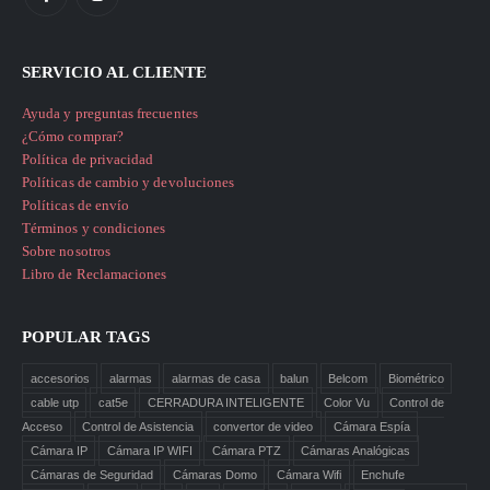
SERVICIO AL CLIENTE
Ayuda y preguntas frecuentes
¿Cómo comprar?
Política de privacidad
Políticas de cambio y devoluciones
Políticas de envío
Términos y condiciones
Sobre nosotros
Libro de Reclamaciones
POPULAR TAGS
accesorios
alarmas
alarmas de casa
balun
Belcom
Biométrico
cable utp
cat5e
CERRADURA INTELIGENTE
Color Vu
Control de
Acceso
Control de Asistencia
convertor de video
Cámara Espía
Cámara IP
Cámara IP WIFI
Cámara PTZ
Cámaras Analógicas
Cámaras de Seguridad
Cámaras Domo
Cámara Wifi
Enchufe