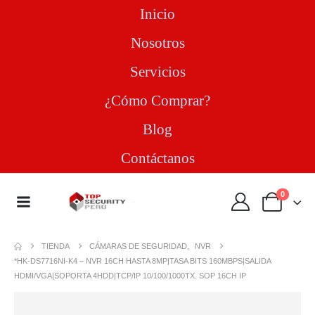
Inicio
Nosotros
Servicios
¿Cómo Comprar?
Blog
Contáctanos
0
TIENDA
CÁMARAS DE SEGURIDAD
,
NVR
*HK-DS7716NI-K4 – NVR 16CH HASTA 8MP|TASA BITS 160MBPS|SALIDA
HDMI/VGA|SOPORTA 4HDD|TCP/IP 10/100/1000TX. SOP 16CH IP