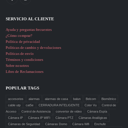
SERVICIO AL CLIENTE
Ayuda y preguntas frecuentes
¿Cómo comprar?
Política de privacidad
Políticas de cambio y devoluciones
Políticas de envío
Términos y condiciones
Sobre nosotros
Libro de Reclamaciones
POPULAR TAGS
accesorios
alarmas
alarmas de casa
balun
Belcom
Biométrico
cable utp
cat5e
CERRADURA INTELIGENTE
Color Vu
Control de
Acceso
Control de Asistencia
convertor de video
Cámara Espía
Cámara IP
Cámara IP WIFI
Cámara PTZ
Cámaras Analógicas
Cámaras de Seguridad
Cámaras Domo
Cámara Wifi
Enchufe