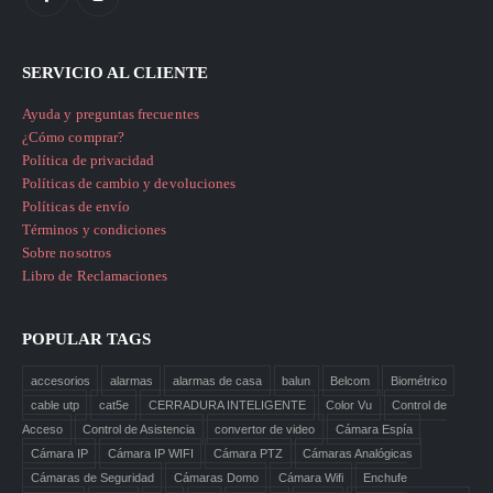
SERVICIO AL CLIENTE
Ayuda y preguntas frecuentes
¿Cómo comprar?
Política de privacidad
Políticas de cambio y devoluciones
Políticas de envío
Términos y condiciones
Sobre nosotros
Libro de Reclamaciones
POPULAR TAGS
accesorios
alarmas
alarmas de casa
balun
Belcom
Biométrico
cable utp
cat5e
CERRADURA INTELIGENTE
Color Vu
Control de
Acceso
Control de Asistencia
convertor de video
Cámara Espía
Cámara IP
Cámara IP WIFI
Cámara PTZ
Cámaras Analógicas
Cámaras de Seguridad
Cámaras Domo
Cámara Wifi
Enchufe