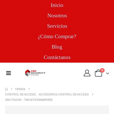
Inicio
Nosotros
Servicios
¿Cómo Comprar?
Blog
Contáctanos
0
TIENDA
CONTROL DE ACCESO
,
ACCESORIOS CONTROL DE ACCESO
S50+TK4100 – TARJETA EM&MIFARE