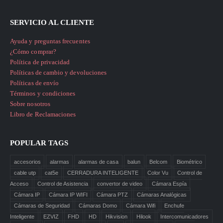
SERVICIO AL CLIENTE
Ayuda y preguntas frecuentes
¿Cómo comprar?
Política de privacidad
Políticas de cambio y devoluciones
Políticas de envío
Términos y condiciones
Sobre nosotros
Libro de Reclamaciones
POPULAR TAGS
accesorios
alarmas
alarmas de casa
balun
Belcom
Biométrico
cable utp
cat5e
CERRADURA INTELIGENTE
Color Vu
Control de
Acceso
Control de Asistencia
convertor de video
Cámara Espía
Cámara IP
Cámara IP WIFI
Cámara PTZ
Cámaras Analógicas
Cámaras de Seguridad
Cámaras Domo
Cámara Wifi
Enchufe
Inteligente
EZVIZ
FHD
HD
Hikvision
Hilook
Intercomunicadores