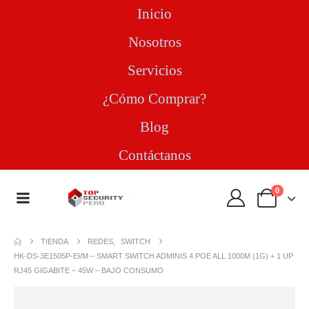
Inicio
Nosotros
Servicios
¿Cómo Comprar?
Blog
Contáctanos
0
TIENDA
REDES
,
SWITCH
HK-DS-3E1505P-EI/M – SMART SWITCH ADMINIS 4 POE ALL 1000M (1G) + 1 UP
RJ45 GIGABITE – 45W – BAJO CONSUMO