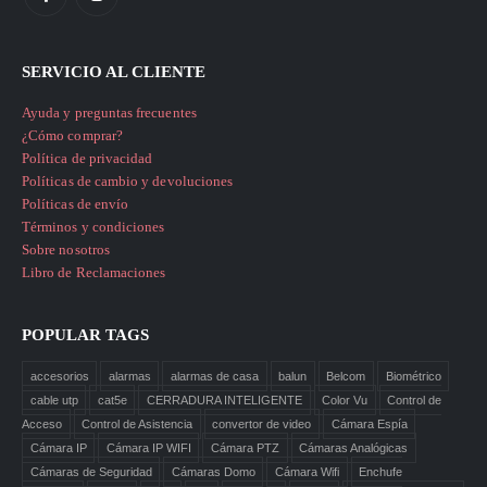
SERVICIO AL CLIENTE
Ayuda y preguntas frecuentes
¿Cómo comprar?
Política de privacidad
Políticas de cambio y devoluciones
Políticas de envío
Términos y condiciones
Sobre nosotros
Libro de Reclamaciones
POPULAR TAGS
accesorios
alarmas
alarmas de casa
balun
Belcom
Biométrico
cable utp
cat5e
CERRADURA INTELIGENTE
Color Vu
Control de
Acceso
Control de Asistencia
convertor de video
Cámara Espía
Cámara IP
Cámara IP WIFI
Cámara PTZ
Cámaras Analógicas
Cámaras de Seguridad
Cámaras Domo
Cámara Wifi
Enchufe