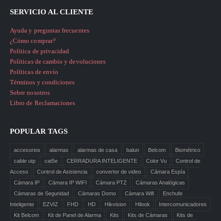
SERVICIO AL CLIENTE
Ayuda y preguntas frecuentes
¿Cómo comprar?
Política de privacidad
Políticas de cambio y devoluciones
Políticas de envío
Términos y condiciones
Sobre nosotros
Libro de Reclamaciones
POPULAR TAGS
accesorios
alarmas
alarmas de casa
balun
Belcom
Biométrico
cable utp
cat5e
CERRADURA INTELIGENTE
Color Vu
Control de
Acceso
Control de Asistencia
convertor de video
Cámara Espía
Cámara IP
Cámara IP WIFI
Cámara PTZ
Cámaras Analógicas
Cámaras de Seguridad
Cámaras Domo
Cámara Wifi
Enchufe
Inteligente
EZVIZ
FHD
HD
Hikvision
Hilook
Intercomunicadores
Kit Belcom
Kit de Panel de Alarma
Kits
Kits de Cámaras
Kits de