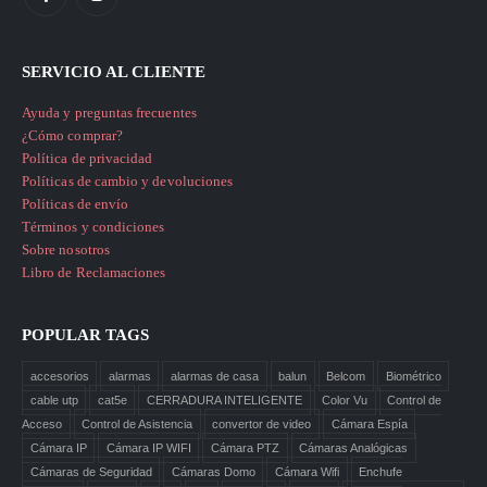
SERVICIO AL CLIENTE
Ayuda y preguntas frecuentes
¿Cómo comprar?
Política de privacidad
Políticas de cambio y devoluciones
Políticas de envío
Términos y condiciones
Sobre nosotros
Libro de Reclamaciones
POPULAR TAGS
accesorios
alarmas
alarmas de casa
balun
Belcom
Biométrico
cable utp
cat5e
CERRADURA INTELIGENTE
Color Vu
Control de
Acceso
Control de Asistencia
convertor de video
Cámara Espía
Cámara IP
Cámara IP WIFI
Cámara PTZ
Cámaras Analógicas
Cámaras de Seguridad
Cámaras Domo
Cámara Wifi
Enchufe