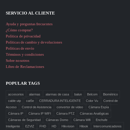
SERVICIO AL CLIENTE
Ayuda y preguntas frecuentes
¿Cómo comprar?
Política de privacidad
Políticas de cambio y devoluciones
Políticas de envío
Términos y condiciones
Sobre nosotros
Libro de Reclamaciones
POPULAR TAGS
accesorios
alarmas
alarmas de casa
balun
Belcom
Biométrico
cable utp
cat5e
CERRADURA INTELIGENTE
Color Vu
Control de
Acceso
Control de Asistencia
convertor de video
Cámara Espía
Cámara IP
Cámara IP WIFI
Cámara PTZ
Cámaras Analógicas
Cámaras de Seguridad
Cámaras Domo
Cámara Wifi
Enchufe
Inteligente
EZVIZ
FHD
HD
Hikvision
Hilook
Intercomunicadores