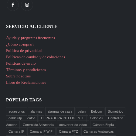
SERVICIO AL CLIENTE
Ayuda y preguntas frecuentes
¿Cómo comprar?
Política de privacidad
Políticas de cambio y devoluciones
Políticas de envío
Términos y condiciones
Sobre nosotros
Libro de Reclamaciones
POPULAR TAGS
accesorios
alarmas
alarmas de casa
balun
Belcom
Biométrico
cable utp
cat5e
CERRADURA INTELIGENTE
Color Vu
Control de
Acceso
Control de Asistencia
convertor de video
Cámara Espía
Cámara IP
Cámara IP WIFI
Cámara PTZ
Cámaras Analógicas