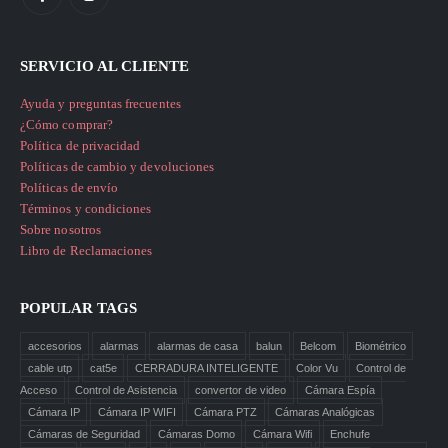
SERVICIO AL CLIENTE
Ayuda y preguntas frecuentes
¿Cómo comprar?
Política de privacidad
Políticas de cambio y devoluciones
Políticas de envío
Términos y condiciones
Sobre nosotros
Libro de Reclamaciones
POPULAR TAGS
accesorios
alarmas
alarmas de casa
balun
Belcom
Biométrico
cable utp
cat5e
CERRADURA INTELIGENTE
Color Vu
Control de
Acceso
Control de Asistencia
convertor de video
Cámara Espía
Cámara IP
Cámara IP WIFI
Cámara PTZ
Cámaras Analógicas
Cámaras de Seguridad
Cámaras Domo
Cámara Wifi
Enchufe