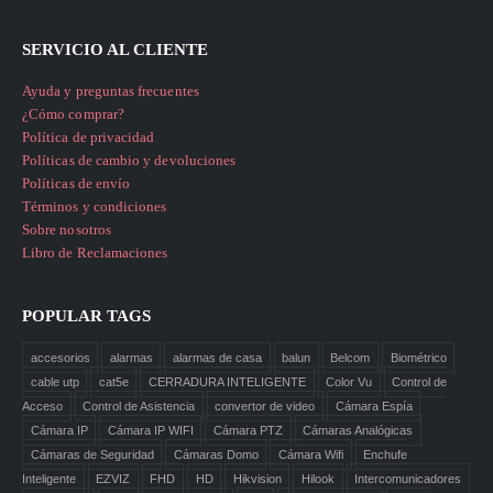
SERVICIO AL CLIENTE
Ayuda y preguntas frecuentes
¿Cómo comprar?
Política de privacidad
Políticas de cambio y devoluciones
Políticas de envío
Términos y condiciones
Sobre nosotros
Libro de Reclamaciones
POPULAR TAGS
accesorios
alarmas
alarmas de casa
balun
Belcom
Biométrico
cable utp
cat5e
CERRADURA INTELIGENTE
Color Vu
Control de
Acceso
Control de Asistencia
convertor de video
Cámara Espía
Cámara IP
Cámara IP WIFI
Cámara PTZ
Cámaras Analógicas
Cámaras de Seguridad
Cámaras Domo
Cámara Wifi
Enchufe
Inteligente
EZVIZ
FHD
HD
Hikvision
Hilook
Intercomunicadores