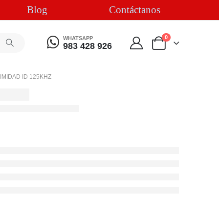
Blog
Contáctanos
0
WHATSAPP
983 428 926
MIDAD ID 125KHZ