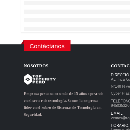
Contáctanos
NOSOTROS
CONTAC
DIRECCIÓ
Av. Inca Ga
N°148 Nive
Cyber Plaz
Empresa peruana con más de 15 años operando
en el sector de tecnología. Somos la empresa
TELÉFON
945035320 
líder en el rubro de Sistemas de Tecnología em
EMAIL:
Seguridad.
ventas@to
HORARIO:
Lunes a Vi