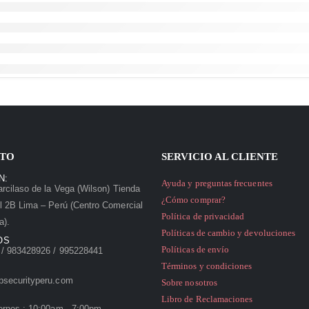
TO
SERVICIO AL CLIENTE
N:
Ayuda y preguntas frecuentes
rcilaso de la Vega (Wilson) Tienda
¿Cómo comprar?
l 2B Lima – Perú (Centro Comercial
Política de privacidad
a).
Políticas de cambio y devoluciones
OS
Políticas de envío
/ 983428926 / 995228441
Términos y condiciones
psecurityperu.com
Sobre nosotros
Libro de Reclamaciones
ernes : 10:00am - 7:00pm