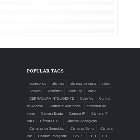
POPULAR TAGS
accesorios
alarmas
alarmas de casa
balun
Belcom
Biométrico
cable utp
cat5e
CERRADURA INTELIGENTE
Color Vu
Control
de Acceso
Control de Asistencia
convertor de
video
Cámara Espía
Cámara IP
Cámara IP
WIFI
Cámara PTZ
Cámaras Analógicas
Cámaras de Seguridad
Cámaras Domo
Cámara
Wifi
Enchufe Inteligente
EZVIZ
FHD
HD