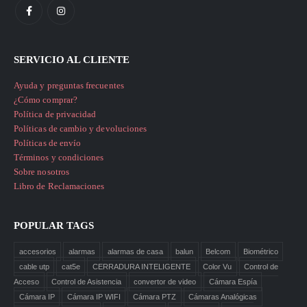
SERVICIO AL CLIENTE
Ayuda y preguntas frecuentes
¿Cómo comprar?
Política de privacidad
Políticas de cambio y devoluciones
Políticas de envío
Términos y condiciones
Sobre nosotros
Libro de Reclamaciones
POPULAR TAGS
accesorios
alarmas
alarmas de casa
balun
Belcom
Biométrico
cable utp
cat5e
CERRADURA INTELIGENTE
Color Vu
Control de
Acceso
Control de Asistencia
convertor de video
Cámara Espía
Cámara IP
Cámara IP WIFI
Cámara PTZ
Cámaras Analógicas