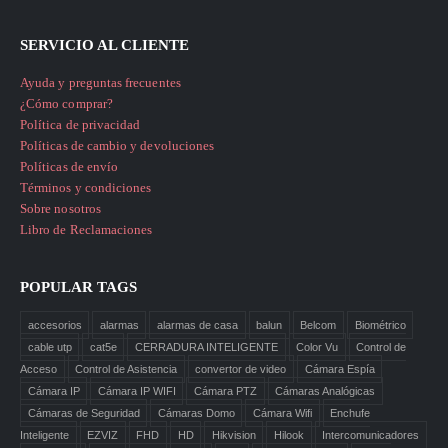
SERVICIO AL CLIENTE
Ayuda y preguntas frecuentes
¿Cómo comprar?
Política de privacidad
Políticas de cambio y devoluciones
Políticas de envío
Términos y condiciones
Sobre nosotros
Libro de Reclamaciones
POPULAR TAGS
accesorios
alarmas
alarmas de casa
balun
Belcom
Biométrico
cable utp
cat5e
CERRADURA INTELIGENTE
Color Vu
Control de
Acceso
Control de Asistencia
convertor de video
Cámara Espía
Cámara IP
Cámara IP WIFI
Cámara PTZ
Cámaras Analógicas
Cámaras de Seguridad
Cámaras Domo
Cámara Wifi
Enchufe
Inteligente
EZVIZ
FHD
HD
Hikvision
Hilook
Intercomunicadores