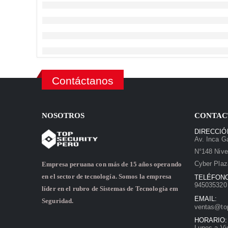
Contáctanos
NOSOTROS
CONTAC
DIRECCIÓ
Av. Inca Ga
N°148 Nive
Cyber Plaz
Empresa peruana con más de 15 años operando
en el sector de tecnología. Somos la empresa
TELÉFON
945035320 
líder en el rubro de Sistemas de Tecnología em
EMAIL:
Seguridad.
ventas@to
HORARIO:
Lunes a Vi