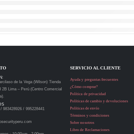
TO
SERVICIO AL CLIENTE
N:
Ayuda y preguntas frecuentes
rcilaso de la Vega (Wilson) Tienda
¿Cómo comprar?
l 2B Lima – Perú (Centro Comercial
Política de privacidad
a).
Políticas de cambio y devoluciones
OS
Políticas de envío
/ 983428926 / 995228441
Términos y condiciones
psecurityperu.com
Sobre nosotros
Libro de Reclamaciones
ernes : 10:00am - 7:00pm