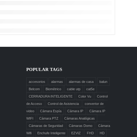
POPULAR TAGS
accesorios
alarmas
alarmas de casa
balun
Belcom
Biométrico
cable utp
cat5e
CERRADURA INTELIGENTE
Color Vu
Control
de Acceso
Control de Asistencia
convertor de
video
Cámara Espía
Cámara IP
Cámara IP
WIFI
Cámara PTZ
Cámaras Analógicas
Cámaras de Seguridad
Cámaras Domo
Cámara
Wifi
Enchufe Inteligente
EZVIZ
FHD
HD