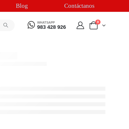
Blog
Contáctanos
0
WHATSAPP
983 428 926