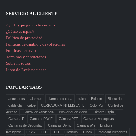
SERVICIO AL CLIENTE
Ayuda y preguntas frecuentes
¿Cómo comprar?
Política de privacidad
Políticas de cambio y devoluciones
Políticas de envío
Términos y condiciones
Sobre nosotros
Libro de Reclamaciones
POPULAR TAGS
accesorios
alarmas
alarmas de casa
balun
Belcom
Biométrico
cable utp
cat5e
CERRADURA INTELIGENTE
Color Vu
Control de
Acceso
Control de Asistencia
convertor de video
Cámara Espía
Cámara IP
Cámara IP WIFI
Cámara PTZ
Cámaras Analógicas
Cámaras de Seguridad
Cámaras Domo
Cámara Wifi
Enchufe
Inteligente
EZVIZ
FHD
HD
Hikvision
Hilook
Intercomunicadores