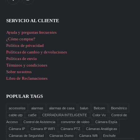
SERVICIO AL CLIENTE
Ayuda y preguntas frecuentes
¿Cómo comprar?
Política de privacidad
Políticas de cambio y devoluciones
Políticas de envío
Términos y condiciones
Sobre nosotros
Libro de Reclamaciones
POPULAR TAGS
accesorios
alarmas
alarmas de casa
balun
Belcom
Biométrico
cable utp
cat5e
CERRADURA INTELIGENTE
Color Vu
Control de
Acceso
Control de Asistencia
convertor de video
Cámara Espía
Cámara IP
Cámara IP WIFI
Cámara PTZ
Cámaras Analógicas
Cámaras de Seguridad
Cámaras Domo
Cámara Wifi
Enchufe