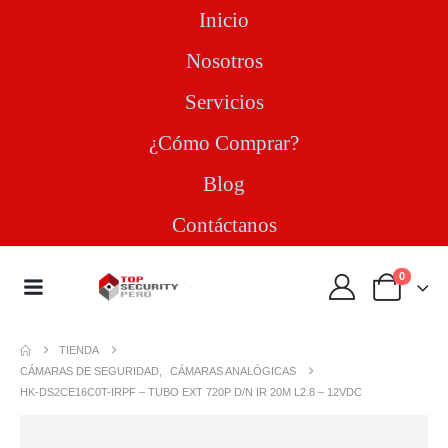
Inicio
Nosotros
Servicios
¿Cómo Comprar?
Blog
Contáctanos
0
TIENDA
CÁMARAS DE SEGURIDAD
,
CÁMARAS ANALÓGICAS
HK-DS2CE16C0T-IRPF – TUBO EXT 720P D/N IR 20M L2.8 – 12VDC