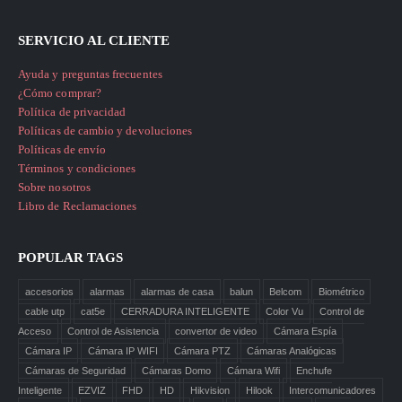
SERVICIO AL CLIENTE
Ayuda y preguntas frecuentes
¿Cómo comprar?
Política de privacidad
Políticas de cambio y devoluciones
Políticas de envío
Términos y condiciones
Sobre nosotros
Libro de Reclamaciones
POPULAR TAGS
accesorios
alarmas
alarmas de casa
balun
Belcom
Biométrico
cable utp
cat5e
CERRADURA INTELIGENTE
Color Vu
Control de
Acceso
Control de Asistencia
convertor de video
Cámara Espía
Cámara IP
Cámara IP WIFI
Cámara PTZ
Cámaras Analógicas
Cámaras de Seguridad
Cámaras Domo
Cámara Wifi
Enchufe
Inteligente
EZVIZ
FHD
HD
Hikvision
Hilook
Intercomunicadores