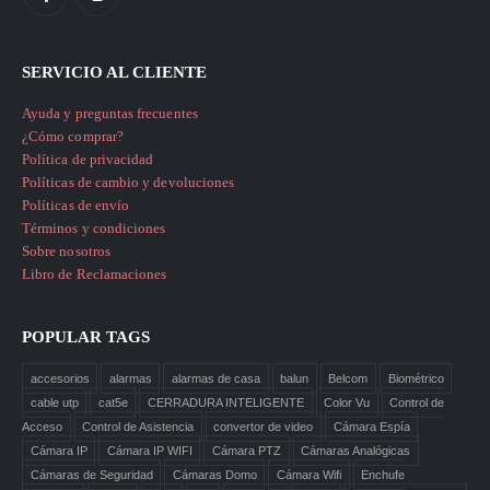
SERVICIO AL CLIENTE
Ayuda y preguntas frecuentes
¿Cómo comprar?
Política de privacidad
Políticas de cambio y devoluciones
Políticas de envío
Términos y condiciones
Sobre nosotros
Libro de Reclamaciones
POPULAR TAGS
accesorios
alarmas
alarmas de casa
balun
Belcom
Biométrico
cable utp
cat5e
CERRADURA INTELIGENTE
Color Vu
Control de
Acceso
Control de Asistencia
convertor de video
Cámara Espía
Cámara IP
Cámara IP WIFI
Cámara PTZ
Cámaras Analógicas
Cámaras de Seguridad
Cámaras Domo
Cámara Wifi
Enchufe