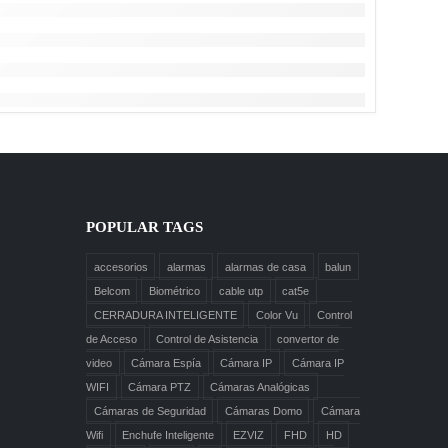
POPULAR TAGS
accesorios
alarmas
alarmas de casa
balun
Belcom
Biométrico
cable utp
cat5e
CERRADURA INTELIGENTE
Color Vu
Control
de Acceso
Control de Asistencia
convertor de
video
Cámara Espía
Cámara IP
Cámara IP
WIFI
Cámara PTZ
Cámaras Analógicas
Cámaras de Seguridad
Cámaras Domo
Cámara
Wifi
Enchufe Inteligente
EZVIZ
FHD
HD