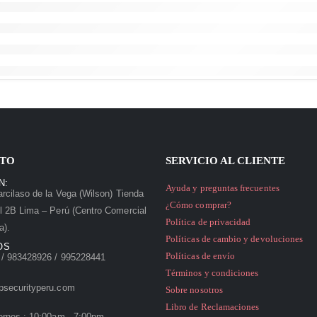
TO
SERVICIO AL CLIENTE
N:
Ayuda y preguntas frecuentes
rcilaso de la Vega (Wilson) Tienda
¿Cómo comprar?
l 2B Lima – Perú (Centro Comercial
Política de privacidad
a).
Políticas de cambio y devoluciones
OS
Políticas de envío
/ 983428926 / 995228441
Términos y condiciones
psecurityperu.com
Sobre nosotros
Libro de Reclamaciones
ernes : 10:00am - 7:00pm