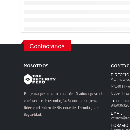
Contáctanos
NOSOTROS
CONTAC
DIRECCIÓ
Av. Inca Ga
N°148 Nive
Cyber Plaz
Empresa peruana con más de 15 años operando
en el sector de tecnología. Somos la empresa
TELÉFON
945035320 
líder en el rubro de Sistemas de Tecnología em
EMAIL:
Seguridad.
ventas@to
HORARIO:
Lunes a Vi