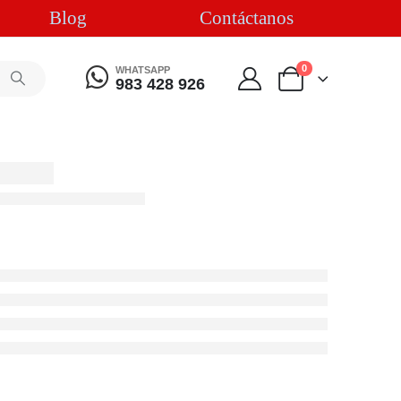
Blog
Contáctanos
0
WHATSAPP
983 428 926