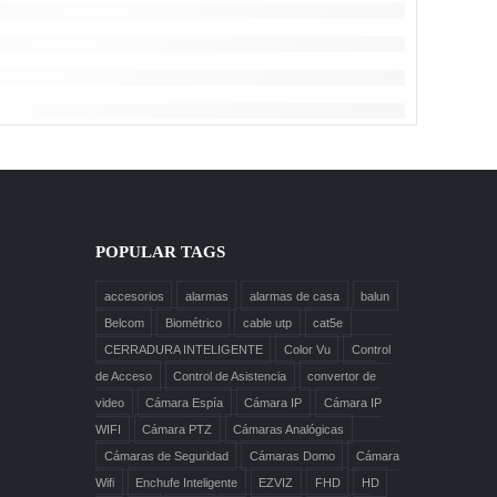
POPULAR TAGS
accesorios
alarmas
alarmas de casa
balun
Belcom
Biométrico
cable utp
cat5e
CERRADURA INTELIGENTE
Color Vu
Control
de Acceso
Control de Asistencia
convertor de
video
Cámara Espía
Cámara IP
Cámara IP
WIFI
Cámara PTZ
Cámaras Analógicas
Cámaras de Seguridad
Cámaras Domo
Cámara
Wifi
Enchufe Inteligente
EZVIZ
FHD
HD