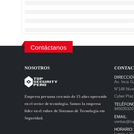
Contáctanos
NOSOTROS
CONTAC
DIRECCIÓ
Av. Inca Ga
N°148 Nive
Cyber Plaz
Empresa peruana con más de 15 años operando
en el sector de tecnología. Somos la empresa
TELÉFON
945035320 
líder en el rubro de Sistemas de Tecnología em
EMAIL:
Seguridad.
ventas@to
HORARIO:
Lunes a Vi