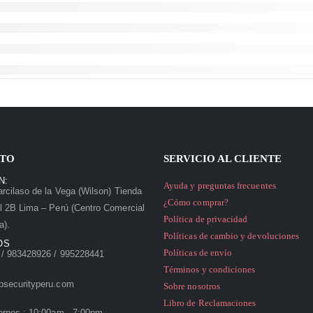
TO
SERVICIO AL CLIENTE
N:
Ayuda y preguntas frecuentes
rcilaso de la Vega (Wilson) Tienda
¿Cómo comprar?
l 2B Lima – Perú (Centro Comercial
Política de privacidad
a).
Políticas de cambio y devoluciones
OS
Políticas de envío
/ 983428926 / 995228441
Términos y condiciones
psecurityperu.com
Sobre nosotros
Libro de Reclamaciones
ernes : 10:00am - 7:00pm