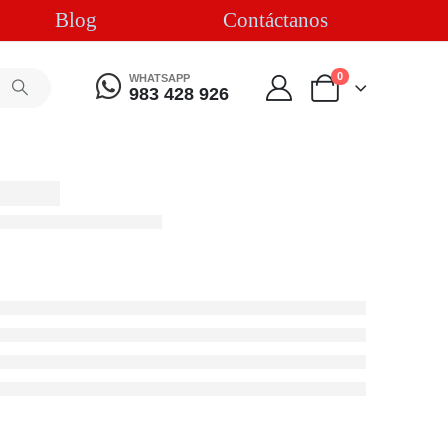
Blog
Contáctanos
0
WHATSAPP
983 428 926