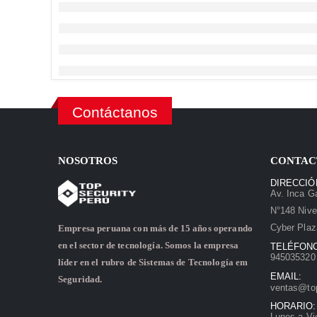
Contáctanos
NOSOTROS
CONTAC
DIRECCIÓ
Av. Inca Ga
N°148 Nive
Cyber Plaz
Empresa peruana con más de 15 años operando
en el sector de tecnología. Somos la empresa
TELÉFON
945035320 
líder en el rubro de Sistemas de Tecnología em
EMAIL:
Seguridad.
ventas@to
HORARIO:
Lunes a Vi