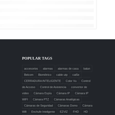
POPULAR TAGS
accesorios
alarmas
alarmas de casa
balun
Belcom
Biométrico
cable utp
cat5e
CERRADURA INTELIGENTE
Color Vu
Control
de Acceso
Control de Asistencia
convertor de
video
Cámara Espía
Cámara IP
Cámara IP
WIFI
Cámara PTZ
Cámaras Analógicas
Cámaras de Seguridad
Cámaras Domo
Cámara
Wifi
Enchufe Inteligente
EZVIZ
FHD
HD