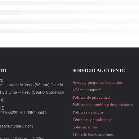
TO
SERVICIO AL CLIENTE
N:
Ayuda y preguntas frecuentes
rcilaso de la Vega (Wilson) Tienda
¿Cómo comprar?
l 2B Lima – Perú (Centro Comercial
Política de privacidad
a).
Políticas de cambio y devoluciones
OS
Políticas de envío
/ 983428926 / 995228441
Términos y condiciones
psecurityperu.com
Sobre nosotros
Libro de Reclamaciones
ernes : 10:00am - 7:00pm