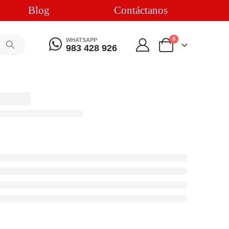
Blog
Contáctanos
0
WHATSAPP
983 428 926