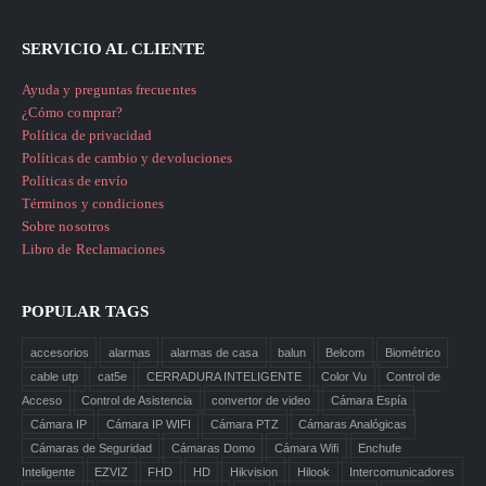
SERVICIO AL CLIENTE
Ayuda y preguntas frecuentes
¿Cómo comprar?
Política de privacidad
Políticas de cambio y devoluciones
Políticas de envío
Términos y condiciones
Sobre nosotros
Libro de Reclamaciones
POPULAR TAGS
accesorios
alarmas
alarmas de casa
balun
Belcom
Biométrico
cable utp
cat5e
CERRADURA INTELIGENTE
Color Vu
Control de
Acceso
Control de Asistencia
convertor de video
Cámara Espía
Cámara IP
Cámara IP WIFI
Cámara PTZ
Cámaras Analógicas
Cámaras de Seguridad
Cámaras Domo
Cámara Wifi
Enchufe
Inteligente
EZVIZ
FHD
HD
Hikvision
Hilook
Intercomunicadores