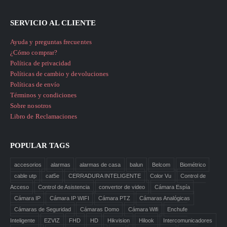
SERVICIO AL CLIENTE
Ayuda y preguntas frecuentes
¿Cómo comprar?
Política de privacidad
Políticas de cambio y devoluciones
Políticas de envío
Términos y condiciones
Sobre nosotros
Libro de Reclamaciones
POPULAR TAGS
accesorios
alarmas
alarmas de casa
balun
Belcom
Biométrico
cable utp
cat5e
CERRADURA INTELIGENTE
Color Vu
Control de
Acceso
Control de Asistencia
convertor de video
Cámara Espía
Cámara IP
Cámara IP WIFI
Cámara PTZ
Cámaras Analógicas
Cámaras de Seguridad
Cámaras Domo
Cámara Wifi
Enchufe
Inteligente
EZVIZ
FHD
HD
Hikvision
Hilook
Intercomunicadores