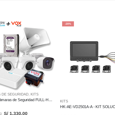
-28%
 DE SEGURIDAD
,
KITS
Kit de 4 Cámaras de Seguridad FULL-HD (1080p) marca HIKVISION Serie HILOOK con Perifoneo + 1TB Disco Duro
KITS
S/
1,330.00
0
 5