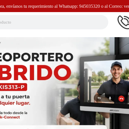
a, envíanos tu requerimiento al Whatsapp: 945035320 o al Correo: v