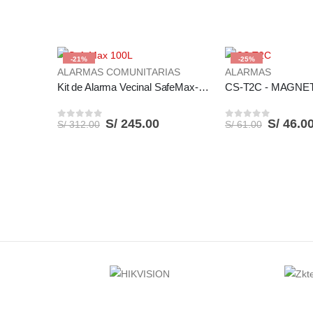
-21%
-25%
ALARMAS COMUNITARIAS
ALARMAS
Kit de Alarma Vecinal SafeMax-100L
S/
245.00
S/
46.0
S/
312.00
S/
61.00
0
out of 5
0
out of 5