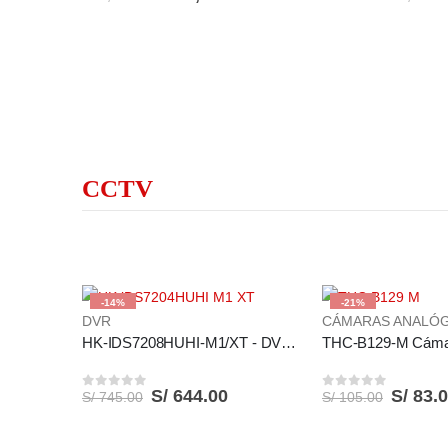
CCTV
-14%
-21%
DVR
CÁMARAS ANALÓG
HK-IDS7208HUHI-M1/XT - DVR 8CH 1080P ACUSENSE 1HDD CON ANALITICA (3)
S/
644.00
S/
83.
S/
745.00
S/
105.00
0
out of 5
0
out of 5