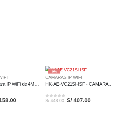
-9%
WIFI
CAMARAS IP WIFI
CS-H6C Cámara IP WiFi de 4MP con IA / Audio Doble Vía / Seguimiento Automático
HK-AE-VC21SI-ISF - CAMARA MOVIL DOMO 2MP
158.00
S/
407.00
S/
448.00
0
out of 5