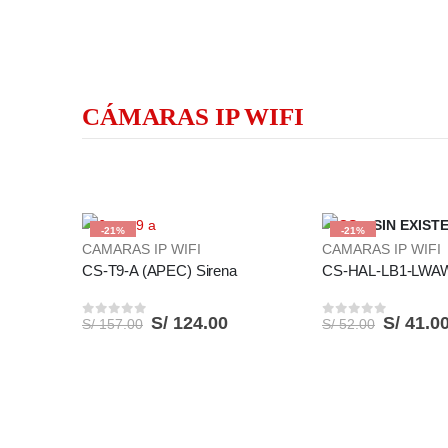
CÁMARAS IP WIFI
SIN EXIST
-21%
-21%
CAMARAS IP WIFI
CAMARAS IP WIFI
CS-T9-A (APEC) Sirena
S/
124.00
S/
41.0
S/
157.00
S/
52.00
0
out of 5
0
out of 5