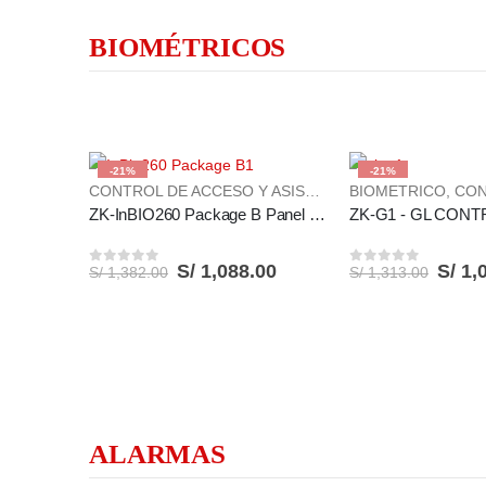
BIOMÉTRICOS
-21%
-21%
CONTROL DE ACCESO Y ASISTENCIA
BIOMETRICO
,
CONTROL 
ZK-InBIO260 Package B Panel de Control de Acceso en Gabinete de metal con fuente de Alimentación
S/
1,088.00
S/
1,
S/
1,382.00
S/
1,313.00
0
out of 5
0
out of 5
ALARMAS