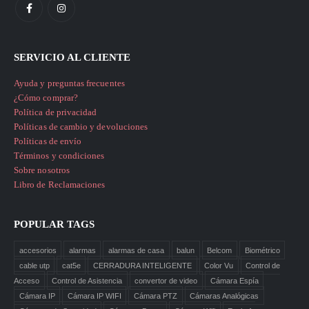
SERVICIO AL CLIENTE
Ayuda y preguntas frecuentes
¿Cómo comprar?
Política de privacidad
Políticas de cambio y devoluciones
Políticas de envío
Términos y condiciones
Sobre nosotros
Libro de Reclamaciones
POPULAR TAGS
accesorios
alarmas
alarmas de casa
balun
Belcom
Biométrico
cable utp
cat5e
CERRADURA INTELIGENTE
Color Vu
Control de
Acceso
Control de Asistencia
convertor de video
Cámara Espía
Cámara IP
Cámara IP WIFI
Cámara PTZ
Cámaras Analógicas