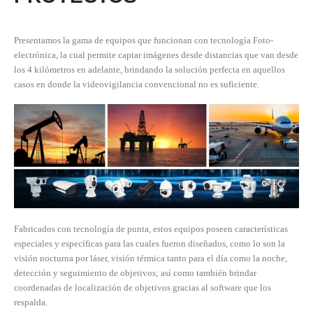
Presentamos la gama de equipos que funcionan con tecnología Foto-
electrónica, la cual permite captar imágenes desde distancias que van desde
los 4 kilómetros en adelante, brindando la solución perfecta en aquellos
casos en donde la videovigilancia convencional no es suficiente.
Fabricados con tecnología de punta, estos equipos poseen características
especiales y específicas para las cuales fueron diseñados, como lo son la
visión nocturna por láser, visión térmica tanto para el día como la noche,
detección y seguimiento de objetivos; así como también brindar
coordenadas de localización de objetivos gracias al software que los
respalda.