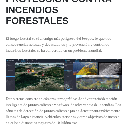
INCENDIOS
FORESTALES
El fuego forestal es el enemigo más peligroso del bosque, lo que trae
consecuencias nefastas y devastadoras y la prevención y control de
incendios forestales se ha convertido en un problema mundial.
Este sistema consiste en cámaras termográficas de advertencia/detección
inteligente de puntos calientes y software de advertencia de incendios. Las
cámaras de detección de puntos calientes puede detectar automáticamente
llamas de larga distancia, vehículos, personas y otros objetivos de fuentes
de calor a distancias mayores de 10 kilómetros.