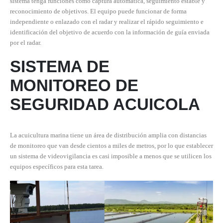
sistema tenga funciones como captura automática, seguimiento estable y
reconocimiento de objetivos. El equipo puede funcionar de forma
independiente o enlazado con el radar y realizar el rápido seguimiento e
identificación del objetivo de acuerdo con la información de guía enviada
por el radar.
SISTEMA DE
MONITOREO DE
SEGURIDAD ACUICOLA
La acuicultura marina tiene un área de distribución amplia con distancias
de monitoreo que van desde cientos a miles de metros, por lo que establecer
un sistema de videovigilancia es casi imposible a menos que se utilicen los
equipos específicos para esta tarea.