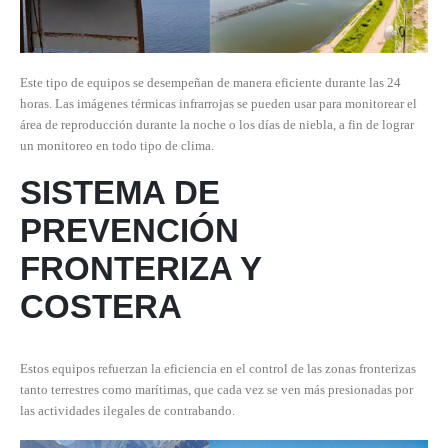
Este tipo de equipos se desempeñan de manera eficiente durante las 24
horas. Las imágenes térmicas infrarrojas se pueden usar para monitorear el
área de reproducción durante la noche o los días de niebla, a fin de lograr
un monitoreo en todo tipo de clima.
SISTEMA DE
PREVENCIÓN
FRONTERIZA Y
COSTERA
Estos equipos refuerzan la eficiencia en el control de las zonas fronterizas
tanto terrestres como marítimas, que cada vez se ven más presionadas por
las actividades ilegales de contrabando.